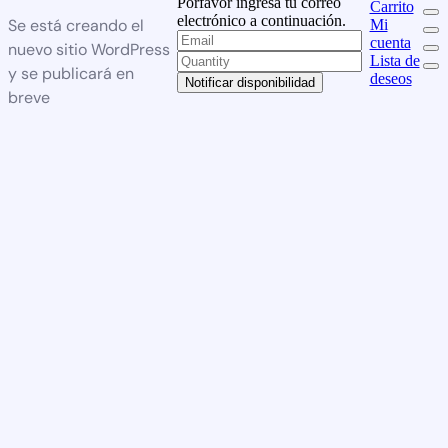
Porfavor ingresa tu correo
Carrito
electrónico a continuación.
Se está creando el
Mi
cuenta
nuevo sitio WordPress
Lista de
y se publicará en
deseos
Notificar disponibilidad
breve