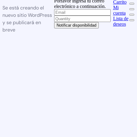
Porfavor ingresa tu correo
Carrito
electrónico a continuación.
Se está creando el
Mi
cuenta
nuevo sitio WordPress
Lista de
y se publicará en
deseos
Notificar disponibilidad
breve