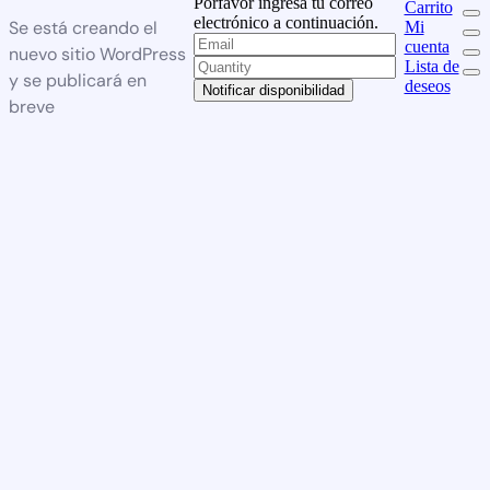
Porfavor ingresa tu correo
Carrito
electrónico a continuación.
Se está creando el
Mi
cuenta
nuevo sitio WordPress
Lista de
y se publicará en
deseos
Notificar disponibilidad
breve