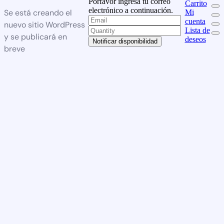
Porfavor ingresa tu correo
Carrito
electrónico a continuación.
Se está creando el
Mi
cuenta
nuevo sitio WordPress
Lista de
y se publicará en
deseos
Notificar disponibilidad
breve