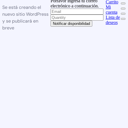
Porfavor ingresa tu correo
Carrito
electrónico a continuación.
Se está creando el
Mi
cuenta
nuevo sitio WordPress
Lista de
y se publicará en
deseos
Notificar disponibilidad
breve