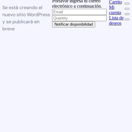
Porfavor ingresa tu correo
Carrito
electrónico a continuación.
Se está creando el
Mi
cuenta
nuevo sitio WordPress
Lista de
y se publicará en
deseos
Notificar disponibilidad
breve