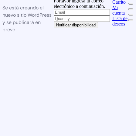
Porfavor ingresa tu correo
Carrito
electrónico a continuación.
Se está creando el
Mi
cuenta
nuevo sitio WordPress
Lista de
y se publicará en
deseos
Notificar disponibilidad
breve