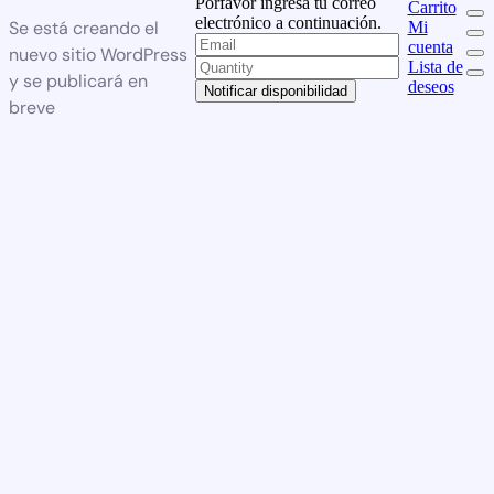
Porfavor ingresa tu correo
Carrito
electrónico a continuación.
Se está creando el
Mi
cuenta
nuevo sitio WordPress
Lista de
y se publicará en
deseos
Notificar disponibilidad
breve